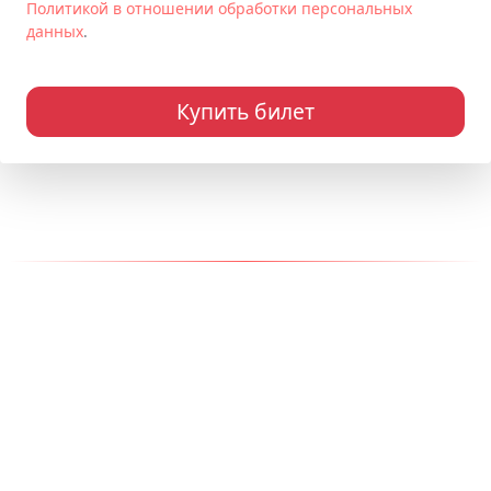
Политикой в отношении обработки персональных
данных
.
Купить билет
Наши контакты
Адрес:
150000, г. Ярославль
Телефон:
+7 (910) 965-75-75
Email:
info@kukly-egiki.ru
Разработка сайта - СИСАDМИН
© 2014-2025 "Студия кукол "Ёжики"