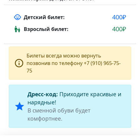
400₽
child_care
Детский билет:
400₽
escalator_warning
Взрослый билет:
Билеты всегда можно вернуть
info_outline
позвонив по телефону +7 (910) 965-75-
75
Дресс-код:
Приходите красивые и
нарядные!
star
В сменной обуви будет
комфортнее.