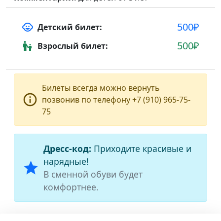
500₽
child_care
Детский билет:
500₽
escalator_warning
Взрослый билет:
Билеты всегда можно вернуть
info_outline
позвонив по телефону +7 (910) 965-75-
75
Дресс-код:
Приходите красивые и
нарядные!
star
В сменной обуви будет
комфортнее.