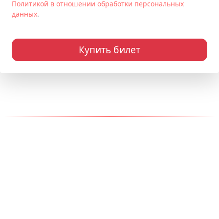
Политикой в отношении обработки персональных
данных
.
Купить билет
Наши контакты
Адрес:
150000, г. Ярославль
Телефон:
+7 (910) 965-75-75
Email:
info@kukly-egiki.ru
Разработка сайта - СИСАDМИН
© 2014-2025 "Студия кукол "Ёжики"