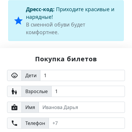
Дресс-код:
Приходите красивые и
нарядные!
star
В сменной обуви будет
комфортнее.
Покупка билетов
child_care
Дети
escalator_warning
Взрослые
badge
Имя
phone
Телефон