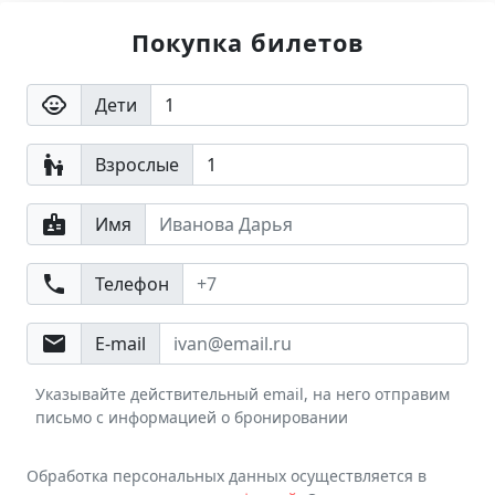
Покупка билетов
child_care
Дети
escalator_warning
Взрослые
badge
Имя
phone
Телефон
email
E-mail
Указывайте действительный email, на него отправим
письмо с информацией о бронировании
Обработка персональных данных осуществляется в