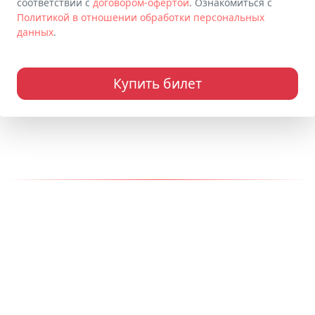
соответствии с
договором-офертой
. Ознакомиться с
Политикой в отношении обработки персональных
данных
.
Купить билет
Наши контакты
Адрес:
150000, г. Ярославль
Телефон:
+7 (910) 965-75-75
Email:
info@kukly-egiki.ru
Разработка сайта - СИСАDМИН
© 2014-2025 "Студия кукол "Ёжики"