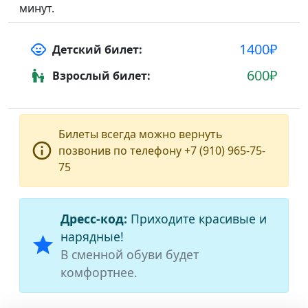
минут.
1400₽
child_care
Детский билет:
600₽
escalator_warning
Взрослый билет:
Билеты всегда можно вернуть
info_outline
позвонив по телефону +7 (910) 965-75-
75
Дресс-код:
Приходите красивые и
нарядные!
star
В сменной обуви будет
комфортнее.