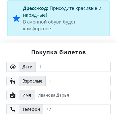
Дресс-код:
Приходите красивые и
нарядные!
star
В сменной обуви будет
комфортнее.
Покупка билетов
child_care
Дети
escalator_warning
Взрослые
badge
Имя
phone
Телефон