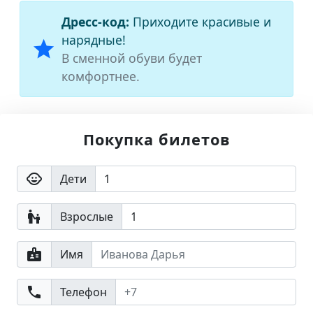
Дресс-код:
Приходите красивые и
нарядные!
star
В сменной обуви будет
комфортнее.
Покупка билетов
child_care
Дети
escalator_warning
Взрослые
badge
Имя
phone
Телефон