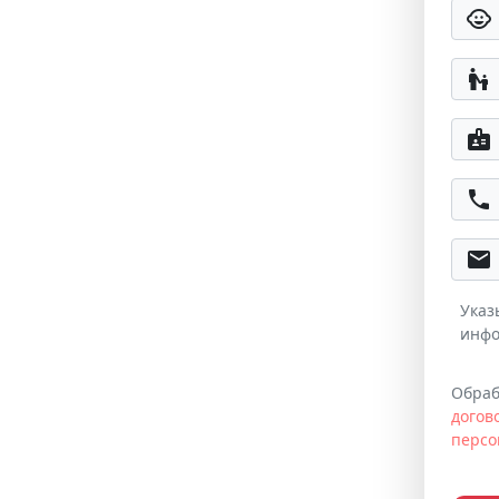
child_care
escalator_warning
badge
phone
email
Указ
инфо
Обраб
догов
персо