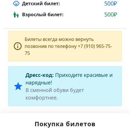
500₽
child_care
Детский билет:
500₽
escalator_warning
Взрослый билет:
Билеты всегда можно вернуть
info_outline
позвонив по телефону +7 (910) 965-75-
75
Дресс-код:
Приходите красивые и
нарядные!
star
В сменной обуви будет
комфортнее.
Покупка билетов