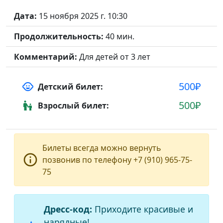
Дата:
15 ноября 2025 г. 10:30
Продолжительность:
40 мин.
Комментарий:
Для детей от 3 лет
500₽
child_care
Детский билет:
500₽
escalator_warning
Взрослый билет:
Билеты всегда можно вернуть
info_outline
позвонив по телефону +7 (910) 965-75-
75
Дресс-код:
Приходите красивые и
нарядные!