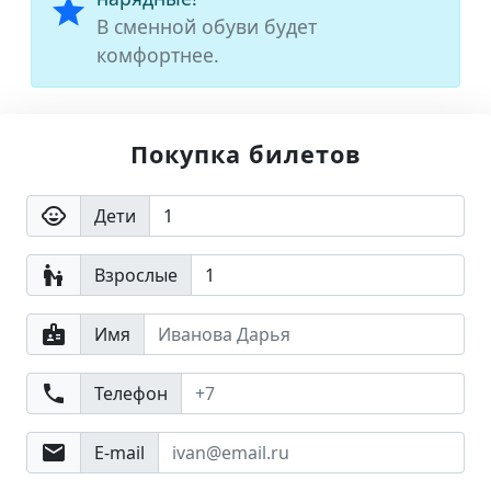
star
В сменной обуви будет
комфортнее.
Покупка билетов
child_care
Дети
escalator_warning
Взрослые
badge
Имя
phone
Телефон
email
E-mail