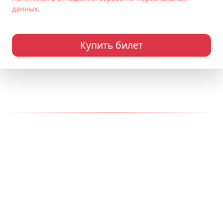
данных
.
Купить билет
Наши контакты
Адрес:
150000, г. Ярославль
Телефон:
+7 (910) 965-75-75
Email:
info@kukly-egiki.ru
Разработка сайта - СИСАDМИН
© 2014-2025 "Студия кукол "Ёжики"
ИП: Узенюк Ярослав Вячеславович | ОГРНИП: 325762700024550