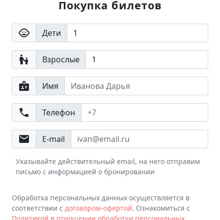
Покупка билетов
child_care
Дети
escalator_warning
Взрослые
badge
Имя
phone
Телефон
email
E-mail
Указывайте действительный email, на него отправим
письмо с информацией о бронировании
Обработка персональных данных осуществляется в
соответствии с
договором-офертой
. Ознакомиться с
Политикой в отношении обработки персональных