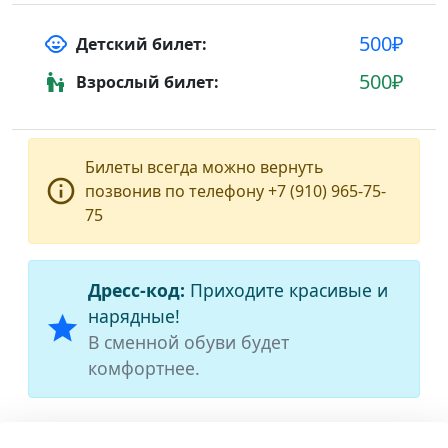
500₽
child_care
Детский билет:
500₽
escalator_warning
Взрослый билет:
Билеты всегда можно вернуть
info_outline
позвонив по телефону +7 (910) 965-75-
75
Дресс-код:
Приходите красивые и
нарядные!
star
В сменной обуви будет
комфортнее.