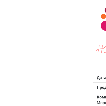
Н
Дат
Про
Ком
Моро