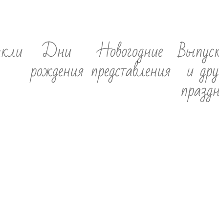
акли
Дни
Новогодние
Выпус
рождения
представления
и дру
празд