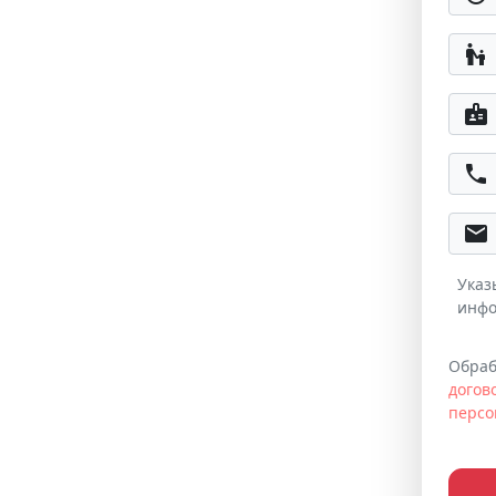
escalator_warning
badge
phone
email
Указ
инфо
Обраб
догов
персо